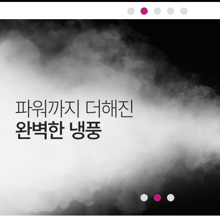
파워까지 더해진
완벽한 냉풍